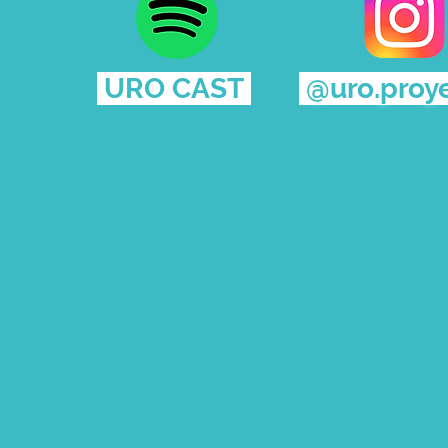
URO CAST
@uro.proy